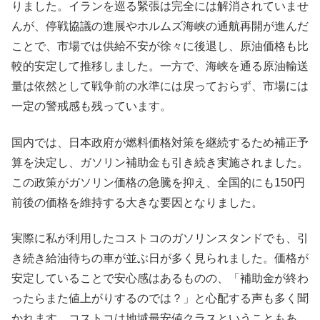
りました。イランを巡る緊張は完全には解消されていませ
んが、停戦協議の進展やホルムズ海峡の通航再開が進んだ
ことで、市場では供給不安が徐々に後退し、原油価格も比
較的安定して推移しました。一方で、海峡を通る原油輸送
量は依然として戦争前の水準には戻っておらず、市場には
一定の警戒感も残っています。
国内では、日本政府が燃料価格対策を継続するため補正予
算を決定し、ガソリン補助金も引き続き実施されました。
この政策がガソリン価格の急騰を抑え、全国的にも150円
前後の価格を維持する大きな要因となりました。
実際に私が利用したコストコのガソリンスタンドでも、引
き続き給油待ちの車が並ぶ日が多く見られました。価格が
安定していることで安心感はあるものの、「補助金が終わ
ったらまた値上がりするのでは？」と心配する声も多く聞
かれます。コストコは地域最安値クラスということもあ