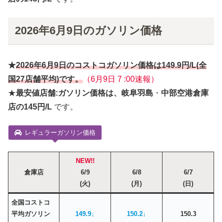
2026年6月9日のガソリン価格
★
2026年6月
9日
のコストコガソリン価格は
149.9円
/L(全
国27店舗平均)です。
（6月9日 7 :00速報）
★
最安値店舗:ガソリン価格は、岐阜羽島
・
中部空港倉庫
店の145円/L
です。
レギュラーガソリン価格
NEW!!
倉庫店
6/9
6/8
6/7
(火)
(月)
(日)
全国コストコ
平均ガソリン
149.9↓
150.2↓
150.3