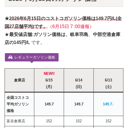
★
2026年6月
15
日
のコストコガソリン価格は
149.7円
/L(全
国27店舗平均)です。
（6月15日 7 :00速報）
★
最安値店舗:ガソリン価格は、岐阜羽島
、
中部空港倉庫
店の145円/L
です。
レギュラーガソリン価格
NEW!!
倉庫店
6/15
6/14
6/13
(月)
(日)
(土)
全国コストコ
平均ガソリン
149.7
149.7
149.7↓
価格
富谷倉庫店
152
152
152