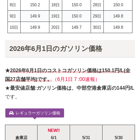
8日
150.2
18日
150.0
28日
150.0
9日
149.9
19日
150.0
29日
149.8
10日
149.9
20日
149.7
30日
149.8
2026年6月1日のガソリン価格
★
2026年6月
1日
のコストコガソリン価格は
150.1円
/L(全
国27店舗平均)です。
（6月1日 7 :00速報）
★
最安値店舗:ガソリン価格は、中部空港倉庫店の144円/L
です。
レギュラーガソリン価格
NEW!!
倉庫店
6/1
5/31
5/30