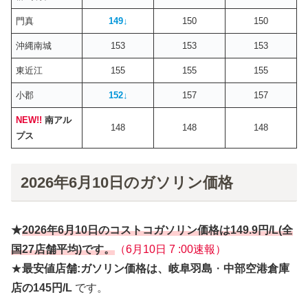
門真
149
↓
150
150
沖縄南城
153
153
153
東近江
155
155
155
小郡
152
↓
157
157
NEW!!
南アル
148
148
148
プス
2026年6月10日のガソリン価格
★
2026年6月
10日
のコストコガソリン価格は
149.9円
/L(全
国27店舗平均)です。
（6月10日 7 :00速報）
★
最安値店舗:ガソリン価格は、岐阜羽島
・
中部空港倉庫
店の145円/L
です。