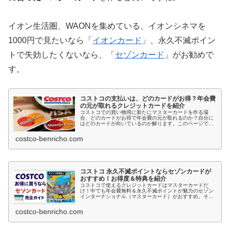
イオン生活圏、WAONを集めている、イオンシネマを
1000円で見たいなら「
イオンカード
」、永久不滅ポイン
トで失効したくないなら、「
セゾンカード
」がお勧めで
す。
コストコの支払いは、どのカードがお得？年会費
の元が取れるクレジットカードを紹介
コストコでの買い物用に新たにマスターカードを作る場
合、どのカードがお得で年会費の元が取れるのか？自分に
はどのカードが向いているのか解ります。このページで
は、実際に私が作って絶対お得!!と感じた主婦に嬉しいマ
スターカード３つを紹介、お得なポイント還元率・もらえ
costco-benricho.com
る特典・独自のサービスなども合わせて紹介しています。
コストコ 永久不滅ポイントならセゾンカードが
おすすめ！お得度＆特典を紹介
コストコで使えるクレジットカードはマスターカードだ
け！中でも年会費無料＆永久不滅ポイントが魅力のセゾン
インターナショナル（マスターカード）がおすすめ。その
理由や他の対応カードとの比較、最短即日発行の方法まで
徹底解説！
costco-benricho.com