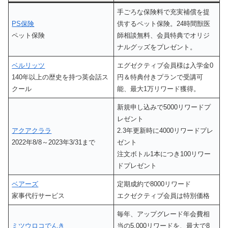
手ごろな保険料で充実補償を提
PS保険
供するペット保険。24時間獣医
ペット保険
師相談無料、会員特典でオリジ
ナルグッズをプレゼント。
ベルリッツ
エグゼクティブ会員様は入学金0
140年以上の歴史を持つ英会話ス
円＆特典付きプランで受講可
クール
能、最大1万リワード獲得。
新規申し込みで5000リワードプ
レゼント
アクアクララ
2.3年更新時に4000リワードプレ
2022年8/8～2023年3/31まで
ゼント
注文ボトル1本につき100リワー
ドプレゼント
ベアーズ
定期成約で8000リワード
家事代行サービス
エクゼクティブ会員は特別価格
毎年、アップグレード年会費相
ミツウロコでんき
当の5,000リワードを、最大で8