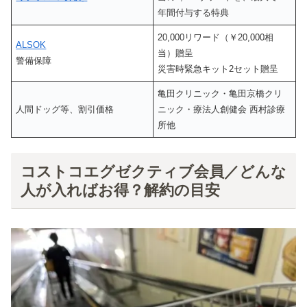
年間付与する特典
20,000リワード（￥20,000相
ALSOK
当）贈呈
警備保障
災害時緊急キット2セット贈呈
亀田クリニック・亀田京橋クリ
人間ドッグ等、割引価格
ニック・療法人創健会 西村診療
所他
コストコエグゼクティブ会員／どんな
人が入ればお得？解約の目安