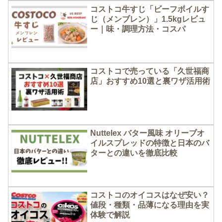
コストコ牛すじ「ビーフボイルす
じ（メンブレン）」1.5kgレビュ
ー｜味・調理方法・コスパ
コストコで売っている「久世福商
店」おすすめ10選と裏ワザ活用術
Nuttelex バター風味 オリーブオ
イルスプレッドの特徴と日本のバ
ターとの違いを徹底比較
コストコのオイコスはなぜ安い？
値段・種類・品薄になる理由を実
体験で解説