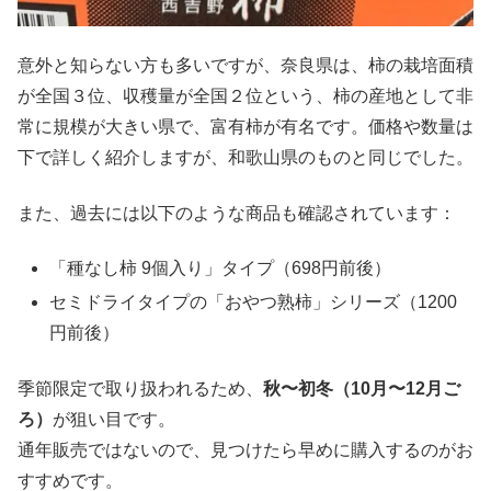
意外と知らない方も多いですが、奈良県は、柿の栽培面積
が全国３位、収穫量が全国２位という、柿の産地として非
常に規模が大きい県で、富有柿が有名です。価格や数量は
下で詳しく紹介しますが、和歌山県のものと同じでした。
また、過去には以下のような商品も確認されています：
「種なし柿 9個入り」タイプ（698円前後）
セミドライタイプの「おやつ熟柿」シリーズ（1200
円前後）
季節限定で取り扱われるため、
秋〜初冬（10月〜12月ご
ろ）
が狙い目です。
通年販売ではないので、見つけたら早めに購入するのがお
すすめです。