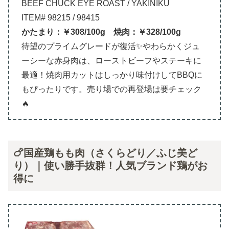
BEEF CHUCK EYE ROAST / YAKINIKU
ITEM# 98215 / 98415
かたまり：￥308/100g 焼肉：￥328/100g
待望のプライムグレードが復活✨やわらかくジュ
ーシーな赤身肉は、ローストビーフやステーキに
最適！焼肉用カットはしっかり味付けしてBBQに
もぴったりです。売り場での再登場は要チェック
🔥
🍗国産鶏もも肉（さくらどり／ふじ美ど
り）｜使い勝手抜群！人気ブランド鶏がお
得に