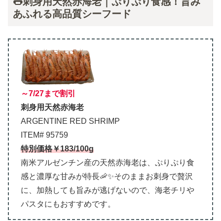
🌭刺身用天然赤海老｜ぷりぷり食感！旨み
あふれる高品質シーフード
～7/27まで割引
刺身用天然赤海老
ARGENTINE RED SHRIMP
ITEM# 95759
特別価格￥183/100g
南米アルゼンチン産の天然赤海老は、ぷりぷり食
感と濃厚な甘みが特長🦐✨そのままお刺身で贅沢
に、加熱しても旨みが逃げないので、海老チリや
パスタにもおすすめです。