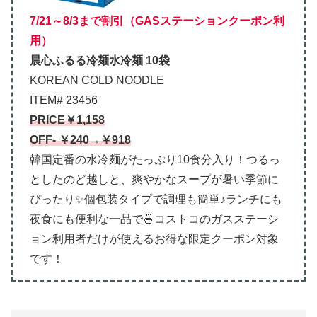
7/21～8/3まで割引（GASステーションクーポン利
用）
晨心ふるる冷麺水冷麺 10袋
KOREAN COLD NOODLE
ITEM# 23456
PRICE￥1,158
OFF- ￥240→￥918
韓国定番の水冷麺がたっぷり10食分入り！つるっ
としたのど越しと、爽やかなスープが暑い季節に
ぴったり✨個包装タイプで調理も簡単♪ランチにも
夜食にも便利な一品で🍜コストコのガスステーシ
ョン利用者だけが使えるお得な限定クーポン対象
です！