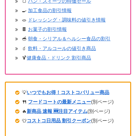
🍞
パン・スイーツの特価セール
🍳
加工食品の割引情報
🥗
ドレッシング・調味料の値引き情報
🍫
お菓子の割引情報
🥣
朝食・シリアル＆ヘルシー食品の割引
🧃
飲料・アルコールの値引き商品
🍹
健康食品・ドリンク 割引商品
💡
いつでもお得！コストコバリュー商品
🍴
フードコートの最新メニュー
(別ページ)
🔥
新商品 速報 🆕注目アイテム
(別ページ)
👕
コストコ日用品 割引クーポン
(別ページ)