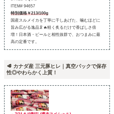
ITEM# 94657
特別価格￥213/100g
国産スルメイカを丁寧に干しあげた、噛むほどに
旨み広がる逸品🦑🔥軽く炙るだけで香ばしさ倍
増！日本酒・ビールと相性抜群で、おつまみに最
高の定番です。
🥩 カナダ産 三元豚ヒレ｜真空パックで保存
性◎やわらかく上質！