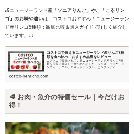
🍎ニュージーランド産
「ソニアりんご」や、「こるリン
ゴ」のお味や違い
は、コストコおすすめ！ニュージーラン
ド産リンゴ5種類：徹底比較＆購入ガイドで詳しく紹介し
ています。↓↓
コストコで買えるニュージーランド産りんご7種
類を食べ比べ！おすすめ品種をレビュー
コストコで販売されているニュージーランド産りんご7種
類を実際に購入して食べ比べました。ジャズ、ソニヤ、エ
ンヴィー、コル、ロキットアップル、ピンクレディー、ブ
リーズの特徴や味の違い、おすすめの食べ方を写真付きで
レビューします。
costco-benricho.com
🥩 お肉・魚介の特価セール｜今だけお
得！