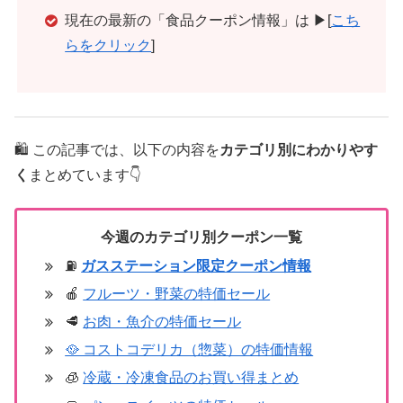
現在の最新の「食品クーポン情報」は ▶[
こち
らをクリック
]
🛍️ この記事では、以下の内容を
カテゴリ別にわかりやす
く
まとめています👇
今週のカテゴリ別クーポン一覧
⛽
ガスステーション限定クーポン情報
🍎
フルーツ・野菜の特価セール
🥩
お肉・魚介の特価セール
🥘 コストコデリカ（惣菜）の特価情報
🧊
冷蔵・冷凍食品のお買い得まとめ