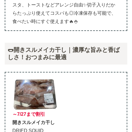
スタ、トーストなどアレンジ自由✨切子入りだか
らたっぷり使えてコスパも◎冷凍保存も可能で、
食べたい時にすぐ使えます🔥🍚
🌭開きスルメイカ干し｜濃厚な旨みと香ば
しさ！おつまみに最適
～7/27まで割引
開きスルメイカ干し
DRIED SQUID