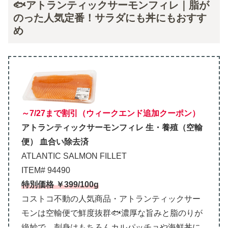
🐟アトランティックサーモンフィレ｜脂が
のった人気定番！サラダにも丼にもおすす
め
～7/27まで割引（ウィークエンド追加クーポン）
アトランティックサーモンフィレ 生・養殖（空輸
便） 血合い除去済
ATLANTIC SALMON FILLET
ITEM# 94490
特別価格 ￥399/100g
コストコ不動の人気商品・アトランティックサー
モンは空輸便で鮮度抜群🐟濃厚な旨みと脂のりが
絶妙で、刺身はもちろんカルパッチョや海鮮丼に