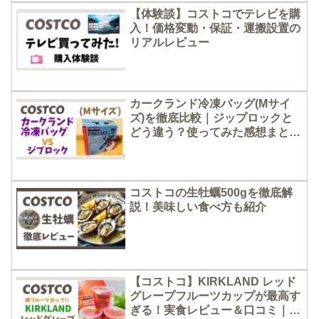
【体験談】コストコでテレビを購
入！価格変動・保証・運搬設置の
リアルレビュー
カークランド冷凍バッグ(Mサイ
ズ)を徹底比較｜ジップロックと
どう違う？使ってみた感想まとめ
【コストコ】
コストコの生牡蠣500gを徹底解
説！美味しい食べ方も紹介
【コストコ】KIRKLAND レッド
グレープフルーツカップが最高す
ぎる！実食レビュー＆口コミ｜爽