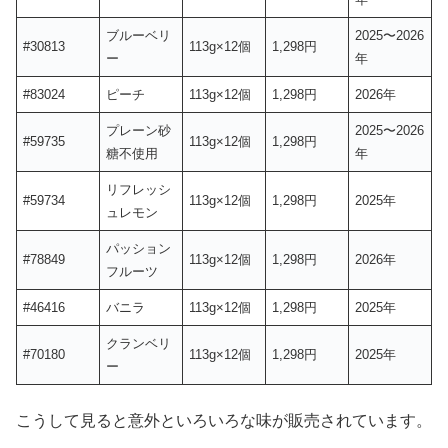
ブルーベリ
2025〜2026
#30813
113g×12個
1,298円
ー
年
#83024
ピーチ
113g×12個
1,298円
2026年
プレーン砂
2025〜2026
#59735
113g×12個
1,298円
糖不使用
年
リフレッシ
#59734
113g×12個
1,298円
2025年
ュレモン
パッション
#78849
113g×12個
1,298円
2026年
フルーツ
#46416
バニラ
113g×12個
1,298円
2025年
クランベリ
#70180
113g×12個
1,298円
2025年
ー
こうして見ると意外といろいろな味が販売されています。