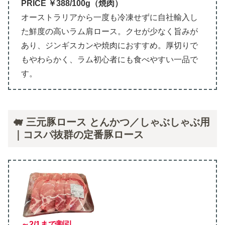
PRICE ￥388/100g（焼肉）
オーストラリアから一度も冷凍せずに自社輸入し
た鮮度の高いラム肩ロース。クセが少なく旨みが
あり、ジンギスカンや焼肉におすすめ。厚切りで
もやわらかく、ラム初心者にも食べやすい一品で
す。
🐖 三元豚ロース とんかつ／しゃぶしゃぶ用
｜コスパ抜群の定番豚ロース
～2/1まで割引