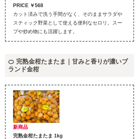
PRICE ￥568
カット済みで洗う手間がなく、そのままサラダや
スティック野菜として使える便利なセロリ。スー
プや炒め物にも活躍します。
🍊 完熟金柑たまたま｜甘みと香りが濃いブ
ランド金柑
新商品
完熟金柑たまたま 1kg