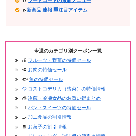
🍴
フードコートの最新メニュー
🔥
新商品 速報 🆕注目アイテム
今週のカテゴリ別クーポン一覧
🍎
フルーツ・野菜の特価セール
🥩
お肉の特価セール
🐟
魚の特価セール
🥘 コストコデリカ（惣菜）の特価情報
🧊
冷蔵・冷凍食品のお買い得まとめ
🍞
パン・スイーツの特価セール
🍳
加工食品の割引情報
🍫
お菓子の割引情報