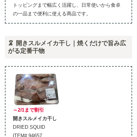
トッピングまで幅広く活躍し、日常使いから食卓
の一品まで便利に使える商品です。
🦑 開きスルメイカ干し｜焼くだけで旨み広
がる定番干物
～2/1まで割引
開きスルメイカ干し
DRIED SQUID
ITEM# 94657