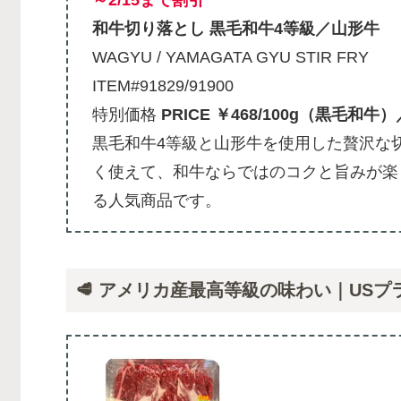
～2/15まで割引
和牛切り落とし 黒毛和牛4等級／山形牛
WAGYU / YAMAGATA GYU STIR FRY
ITEM#91829/91900
特別価格
PRICE ￥468/100g（黒毛和牛
黒毛和牛4等級と山形牛を使用した贅沢な
く使えて、和牛ならではのコクと旨みが楽
る人気商品です。
🥩 アメリカ産最高等級の味わい｜USプ