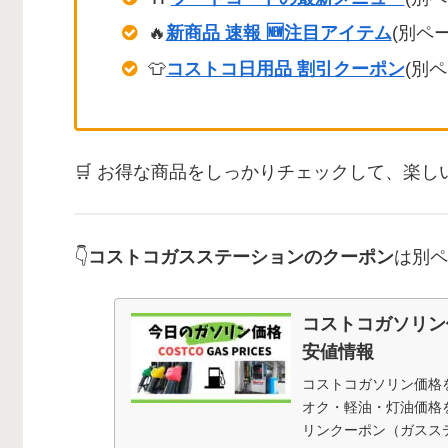
🔥
新商品 速報 🆕注目アイテム
(別ペー
👕
コストコ日用品 割引クーポン
(別ペ
🛒 お得な商品をしっかりチェックして、楽し
👇
コストコガスステーションのクーポン
は別ペ
コストコガソリン
安値情報
コストコガソリン価格
オク・軽油・灯油価格
リンクーポン（ガスス