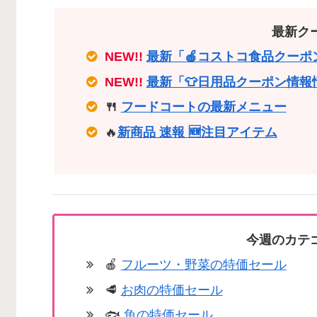
最新ク
NEW!!
最新「🍎コストコ食品クーポ
NEW!!
最新「👕日用品クーポン情報
🍴
フードコートの最新メニュー
🔥
新商品 速報 🆕注目アイテム
今週のカテ
🍎
フルーツ・野菜の特価セール
🥩
お肉の特価セール
🐟
魚の特価セール