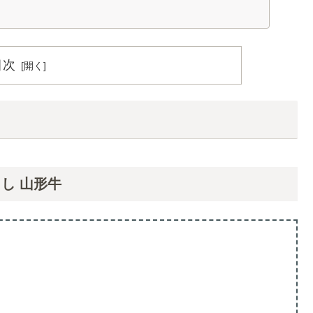
ます。
目次
！
し 山形牛