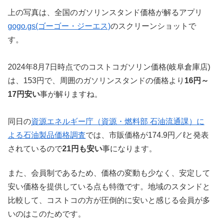
上の写真は、全国のガソリンスタンド価格が解るアプリ
gogo.gs(ゴーゴー・ジーエス)
のスクリーンショットで
す。
2024年8月7日時点でのコストコガソリン価格(岐阜倉庫店)
は、153円で、周囲のガソリンスタンドの価格より
16円～
17円安い
事が解りますね。
同日の
資源エネルギー庁（資源・燃料部 石油流通課）に
よる石油製品価格調査
では、市販価格が174.9円／ℓと発表
されているので
21円も安い
事になります。
また、会員制であるため、価格の変動も少なく、安定して
安い価格を提供している点も特徴です。地域のスタンドと
比較して、コストコの方が圧倒的に安いと感じる会員が多
いのはこのためです。