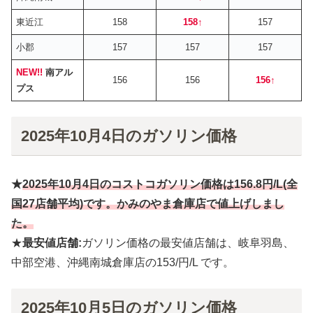
東近江
158
158
↑
157
小郡
157
157
157
NEW!!
南アル
156
156
156
↑
プス
2025年10月4日のガソリン価格
★
2025年10月
4
日のコストコガソリン価格は
156.8円
/L(全
国27店舗平均)です。かみのやま倉庫店で値上げしまし
た。
★
最安値店舗:
ガソリン価格の最安値店舗は、岐阜羽島、
中部空港、沖縄南城倉庫店の153/円/L です。
2025年10月5日のガソリン価格