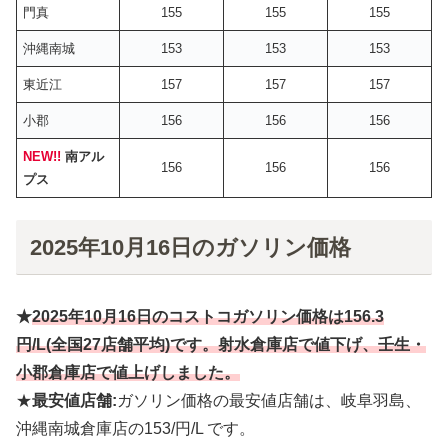
門真
155
155
155
沖縄南城
153
153
153
東近江
157
157
157
小郡
156
156
156
NEW!!
南アル
156
156
156
プス
2025年10月16日のガソリン価格
★
2025年10月
16
日のコストコガソリン価格は
156.3
円
/L(全国27店舗平均)です。射水倉庫店
で値下げ、壬生・
小郡倉庫店で値上げしました。
★
最安値店舗:
ガソリン価格の最安値店舗は、岐阜羽島、
沖縄南城倉庫店の153/円/L です。