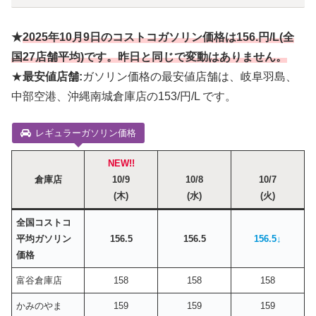
★
2025年10月
9
日のコストコガソリン価格は
156.円
/L(全
国27店舗平均)です。昨日と同じで変動はありません。
★
最安値店舗:
ガソリン価格の最安値店舗は、岐阜羽島、
中部空港、沖縄南城倉庫店の153/円/L です。
レギュラーガソリン価格
NEW!!
倉庫店
10/9
10/8
10/7
(木)
(水)
(火)
全国コストコ
平均ガソリン
156.5
156.5
156.5↓
価格
富谷倉庫店
158
158
158
かみのやま
159
159
159