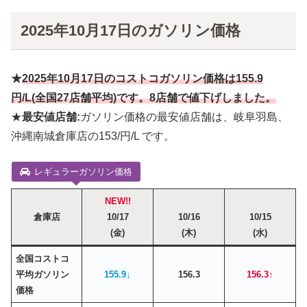
2025年10月17日のガソリン価格
★
2025年10月
17
日のコストコガソリン価格は
155.9
円
/L(全国27店舗平均)です。8店舗で値下げしました。
★
最安値店舗:
ガソリン価格の最安値店舗は、岐阜羽島、
沖縄南城倉庫店の153/円/L です。
レギュラーガソリン価格
NEW!!
倉庫店
10/17
10/16
10/15
(金)
(木)
(水)
全国コストコ
平均ガソリン
155.9↓
156.3
156.3↑
価格