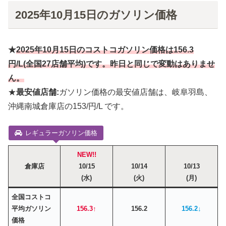
2025年10月15日のガソリン価格
★
2025年10月
15
日のコストコガソリン価格は
156.3
円
/L(全国27店舗平均)です。昨日と同じで変動はありませ
ん。
★
最安値店舗:
ガソリン価格の最安値店舗は、岐阜羽島、
沖縄南城倉庫店の153/円/L です。
レギュラーガソリン価格
NEW!!
倉庫店
10/15
10/14
10/13
(水)
(火)
(月)
全国コストコ
平均ガソリン
156.3↑
156.2
156.2↓
価格