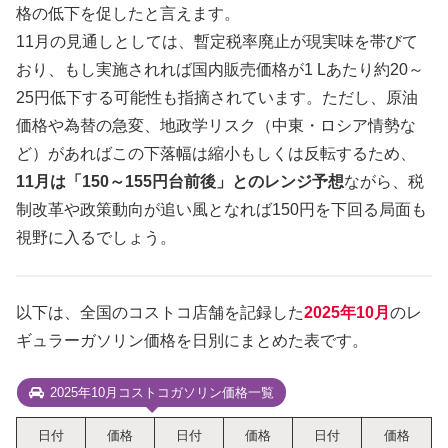
格の低下を促したと言えます。
11月の見通しとしては、暫定税率廃止が現実味を帯びて
おり、もし実施されれば国内販売価格が1 Lあたり約20～
25円低下する可能性も指摘されています。ただし、原油
価格や為替の急変、地政学リスク（中東・ロシア情勢な
ど）があればこの下落幅は縮小もしくは反転するため、
11月は「150～155円台前後」とのレンジ予想
ながら、税
制改革や政策動向が追い風となれば150円を下回る局面も
視野に入るでしょう。
以下は、全国のコストコ店舗を記録した
2025年10月
のレ
ギュラーガソリン価格を日別にまとめた表です。
2025年10月コストコガソリン価格一覧
日付
価格
日付
価格
日付
価格