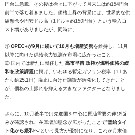
円台に急騰、その後は徐々に下がって月末には約154円台
前半で落ち着きました。価格上昇の背景には、世界的な供
給懸念や円安ドル高（1ドル＝約150円台）という輸入コ
スト増がありましたが、同時に、
①
OPEC+が9月に続いて10月も増産姿勢
を維持し、11月
以降に向けた供給余力観測が市場に広がったこと、
② 国内では新たに就任した
高市早苗 政権が燃料価格の緩
和を政策課題
に掲げ、いわゆる暫定ガソリン税率（1 Lあ
たり約25.1円）廃止に向けた議論が活発化してきたこと
が、価格の上振れを抑える大きなファクターとなりまし
た。
さらに、10月後半では先進国を中心に原油需要の伸び悩
みが確認され、在庫増加懸念が広がったことで“
需給タイ
ト化から緩和へ
”という見方が優勢になり、これが月末価