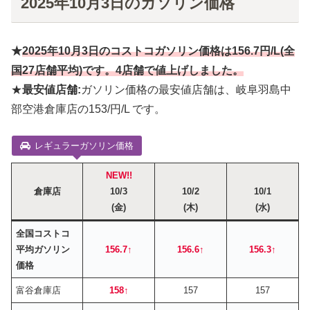
2025年10月3日のガソリン価格
★
2025年10月
3
日のコストコガソリン価格は
156.7円
/L(全
国27店舗平均)です。4店舗で値上げしました。
★
最安値店舗:
ガソリン価格の最安値店舗は、岐阜羽島中
部空港倉庫店の153/円/L です。
レギュラーガソリン価格
NEW!!
倉庫店
10/3
10/2
10/1
(金)
(木)
(水)
全国コストコ
平均ガソリン
156.7↑
156.6↑
156.3↑
価格
富谷倉庫店
158
↑
157
157